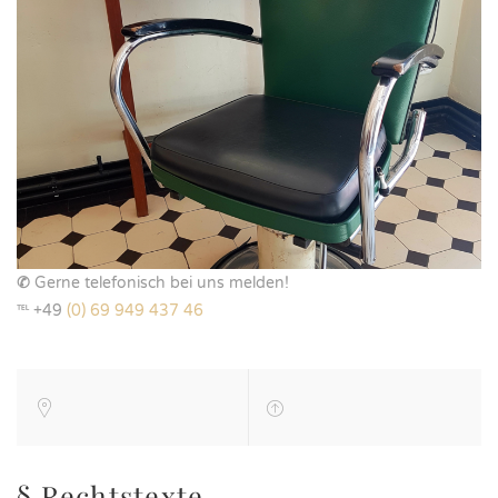
✆
Gerne telefonisch bei uns melden!
℡ +49
(0) 69 949 437 46
§ Rechtstexte