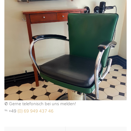
✆
Gerne telefonisch bei uns melden!
℡ +49
(0) 69 949 437 46